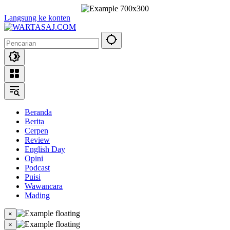
Langsung ke konten
Beranda
Berita
Cerpen
Review
English Day
Opini
Podcast
Puisi
Wawancara
Mading
×
×