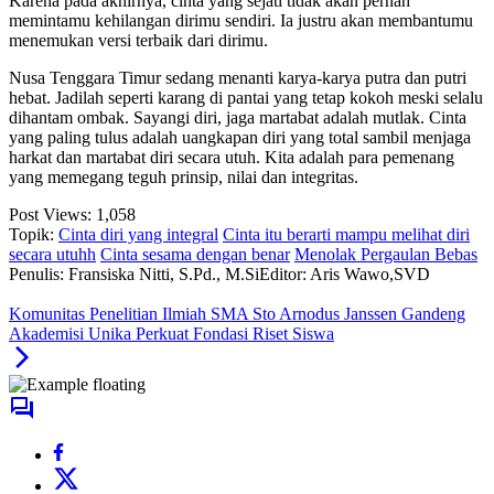
Karena pada akhirnya, cinta yang sejati tidak akan pernah
memintamu kehilangan dirimu sendiri. Ia justru akan membantumu
menemukan versi terbaik dari dirimu.
Nusa Tenggara Timur sedang menanti karya-karya putra dan putri
hebat. Jadilah seperti karang di pantai yang tetap kokoh meski selalu
dihantam ombak. Sayangi diri, jaga martabat adalah mutlak. Cinta
yang paling tulus adalah uangkapan diri yang total sambil menjaga
harkat dan martabat diri secara utuh. Kita adalah para pemenang
yang memegang teguh prinsip, nilai dan integritas.
Post Views:
1,058
Topik:
Cinta diri yang integral
Cinta itu berarti mampu melihat diri
secara utuhh
Cinta sesama dengan benar
Menolak Pergaulan Bebas
Penulis: Fransiska Nitti, S.Pd., M.Si
Editor: Aris Wawo,SVD
Komunitas Penelitian Ilmiah SMA Sto Arnodus Janssen Gandeng
Akademisi Unika Perkuat Fondasi Riset Siswa