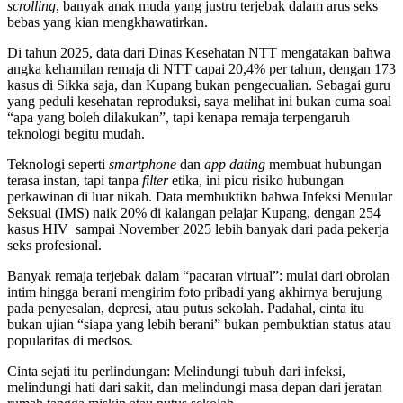
scrolling
, banyak anak muda yang justru terjebak dalam arus seks
bebas yang kian mengkhawatirkan.
Di tahun 2025, data dari Dinas Kesehatan NTT mengatakan bahwa
angka kehamilan remaja di NTT capai 20,4% per tahun, dengan 173
kasus di Sikka saja, dan Kupang bukan pengecualian. Sebagai guru
yang peduli kesehatan reproduksi, saya melihat ini bukan cuma soal
“apa yang boleh dilakukan”, tapi kenapa remaja terpengaruh
teknologi begitu mudah.
Teknologi seperti
smartphone
dan
app dating
membuat hubungan
terasa instan, tapi tanpa
filter
etika, ini picu risiko hubungan
perkawinan di luar nikah. Data membuktikn bahwa Infeksi Menular
Seksual (IMS) naik 20% di kalangan pelajar Kupang, dengan 254
kasus HIV sampai November 2025 lebih banyak dari pada pekerja
seks profesional.
Banyak remaja terjebak dalam “pacaran virtual”: mulai dari obrolan
intim hingga berani mengirim foto pribadi yang akhirnya berujung
pada penyesalan, depresi, atau putus sekolah. Padahal, cinta itu
bukan ujian “siapa yang lebih berani” bukan pembuktian status atau
popularitas di medsos.
Cinta sejati itu perlindungan: Melindungi tubuh dari infeksi,
melindungi hati dari sakit, dan melindungi masa depan dari jeratan