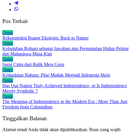
Pos Terkait
Opini
Rekonstruksi Ruang Ekologis: Back to Nature
Opini
Kebutuhan Rohani sebagai Jawaban atas Pergumulan Hidup Pelajar
dan Mahasiswa Masa Kini
Opini
Surat Cinta dari Balik Meja Guru
Opini
Kedaulatan Bahasa: Pilar Mutlak Menjadi Indonesia Maju
Opini
Has Our Nation Truly Achieved Independence, or Is Independence
Merely Symbolic ?
Opini
The Meaning of Independence in the Modern Era : More Than Just
Freedom from Colonialism
Tinggalkan Balasan
Alamat email Anda tidak akan dipublikasikan.
Ruas yang wajib