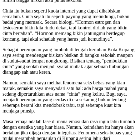
rumah tangga miskin atau putus sekolah.
Cinta itu bukan seperti kuota internet yang dapat dihabiskan
semalam. Cinta sejati itu seperti payung yang melindungi, bukan
badai yang merusak. Secara biologi, “Hormon estrogen dan
testosteron bikin kita rindu dekat, tapi kontrol dirilah yang bikin
cinta bertahan”. “Hormon memang bikin jantungmu berdegup
kencang, tapi akal sehatlah yang harus jadi kemudinya”.
Sebagai perempuan yang tumbuh di tengah keriuhan Kota Kupang,
saya sering mendengar bisikan-bisikan di bangku sekolah maupun
di sudut-sudut tempat nongkrong. Bisikan tentang “pembuktian
cinta” yang seolah menjadi syarat mutlak agar sebuah hubungan
dianggap sah atau keren.
Namun, semakin saya melihat fenomena seks bebas yang kian
marak, semakin saya menyadari satu hal: ada harga mahal yang
sedang dipertaruhkan atas nama “cinta” yang keliru. Bagi saya,
menjadi perempuan yang cerdas di era sekarang bukan tentang
seberapa berani kita mendobrak tabu, tapi seberapa kuat kita
menjaga prinsip.
Masa remaja adalah fase di mana emosi dan rasa ingin tahu tumbuh
dengan estetika yang luar biasa. Namun, keindahan itu hanya akan
bertahan jika dijaga dengan integritas. Fenomena seks bebas yang
mulai merambah pergaulan di Kupang sering lahir dari