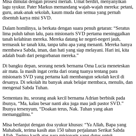
Misa dimulai dengan prosesi meriah. Umat berdiri, menyanyikan
lagu syukur. Pater Markus memandang wajah-wajah mereka: petani,
guru, anak-anak sekolah, kaum muda dan semua yang pernah
disentuh karya misi SVD.
Dalam homilinya, ia berkata dengan suara penuh getaran: “Seratus
lima puluh tahun lalu, para misionaris SVD pertama meninggalkan
tanah kelahiran mereka. Mereka datang ke negeri-negeri jauh,
termasuk ke tanah kita, tanpa tahu apa yang menanti. Mereka hanya
membawa Sabda, iman, dan hati yang siap melayani. Hari ini, kita
adalah buah dari pengorbanan mereka.”
Di bangku depan, seorang nenek bernama Oma Lucia meneteskan
air mata. Ia masih ingat cerita dari orang tuanya tentang para
misionaris SVD yang pertama kali membangun sekolah kecil di
desanya. Di sekolah itu banyak anak belajar membaca, menulis, dan
mengenal Sabda Tuhan.
Sementara itu, seorang anak kecil bernama Adrian berbisik pada
ibunya, “Ma, kalau besar nanti aku juga mau jadi pastor SVD.”
Ibunya tersenyum, “Doakan terus, Nak. Tuhan yang akan
memanggilmu.”
Misa berlanjut dengan doa syukur khusus: “Ya Allah, Bapa yang
Mahabaik, terima kasih atas 150 tahun perjalanan Serikat Sabda
Allah. Terima kasih atas para misionaris yang dutus untuk