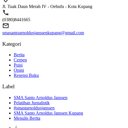
Jl. Tuak Daun Merah IV - Oebufu - Kota Kupang
(0380)8441665
smasantoarnoldusjanssenkupang@gmail.com
Kategori
Berita
Cerpen
Puisi
Opini
Resensi Buku
Label
SMA Santo Arnoldus Janssen
Pelatihan Jurnalistik
#smastarnoldusjanssen
SMA Santo Arnoldus Janssen Kupang
Menulis Berita