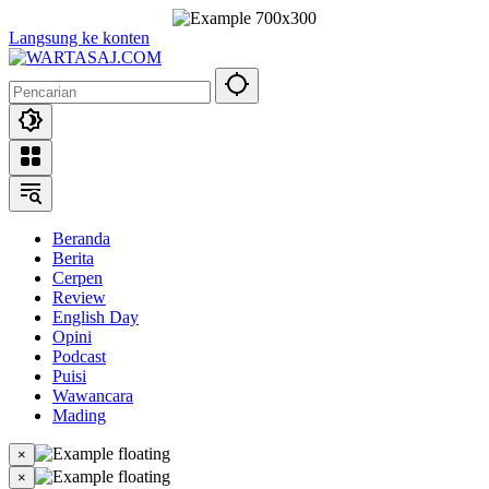
Langsung ke konten
Beranda
Berita
Cerpen
Review
English Day
Opini
Podcast
Puisi
Wawancara
Mading
×
×