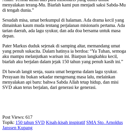
menyalakan terang-Mu. Biarlah kami pun menjadi saksi Sabda-Mu
di tengah dunia.”
Sesudah misa, umat berkumpul di halaman. Ada drama kecil yang
dimainkan kaum muda tentang perjalanan misionaris pertama. Ada
tarian daerah, ada lagu syukur, dan ada doa bersama untuk masa
depan.
Pater Markus duduk sejenak di samping altar, memandang umat
yang penuh sukacita. Dalam hatinya ia berdoa: “Ya Tuhan, semoga
aku mampu melanjutkan warisan ini. Biarpun langkahku kecil,
biarlah aku berjalan dalam jejak 150 tahun yang penuh kasih ini.”
Di bawah langit senja, suara umat bergema dalam lagu syukur.
Perayaan itu bukan sekadar mengenang masa lalu, melainkan
menyalakan api baru: bahwa Sabda Allah tetap hidup, dan misi
SVD akan terus berjalan, dari generasi ke generasi.
Post Views:
617
Topik:
150 tahun SVD
Kisah-kisah inspiratif
SMA Sto. Arnoldus
Janssen Kupang