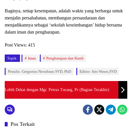
Baginya, setiap kesempatan, adalah waktu yang berharga untuk
menjalin persahabatan, membangun persaudaraan dan
menjadikannya sebagai ‘sekolah keseimbangan’ hidup bersama
dalam iman dan pengharapan.
Post Views:
415
Topik:
Iman
Pengharapan dan Kasih
Penulis: Gregorius Neonbasu SVD, PhD
Editor: Aris Wawo,SVD
Lebih Dekat dengan Mgr. Petrus Turang, Pr (Bagian Terakhir)
Pos Terkait
Feature
Feature