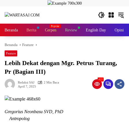
Langsung
ke
konten
Beranda
Berita
Cerpen
Review
English Day
Opini
Beranda
Feature
Feature
Lebih Dekat dengan Mgr. Petrus Turang,
Pr (Bagian III)
415
Redaksi SAJ
2 Min Baca
April 7, 2025
Gregorius Neonbasu SVD, PhD
Antropolog