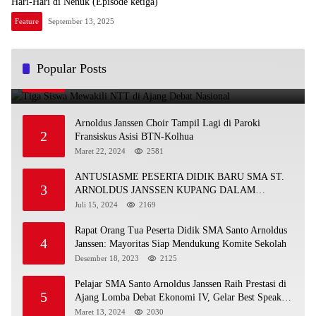
Hari-Hari di Nenuk (Episode ketiga)
Feature
September 13, 2025
Tiga Siswa Mewakili NTT di Ajang Debat Nasional
Popular Posts
1
November 25, 2025
4901
Arnoldus Janssen Choir Tampil Lagi di Paroki
2
Fransiskus Asisi BTN-Kolhua
Maret 22, 2024
2581
ANTUSIASME PESERTA DIDIK BARU SMA ST.
3
ARNOLDUS JANSSEN KUPANG DALAM
MENGIKUTI MPLS HARI PERTAMA
Juli 15, 2024
2169
Rapat Orang Tua Peserta Didik SMA Santo Arnoldus
4
Janssen: Mayoritas Siap Mendukung Komite Sekolah
Desember 18, 2023
2125
Pelajar SMA Santo Arnoldus Janssen Raih Prestasi di
5
Ajang Lomba Debat Ekonomi IV, Gelar Best Speaker
Diraih Viantri Azi
Maret 13, 2024
2030