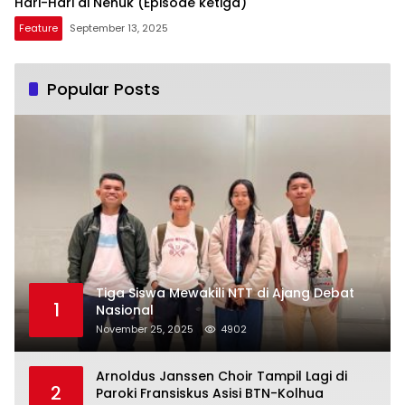
Hari-Hari di Nenuk (Episode ketiga)
Feature
September 13, 2025
Popular Posts
Tiga Siswa Mewakili NTT di Ajang Debat
1
Nasional
November 25, 2025
4902
Arnoldus Janssen Choir Tampil Lagi di
2
Paroki Fransiskus Asisi BTN-Kolhua