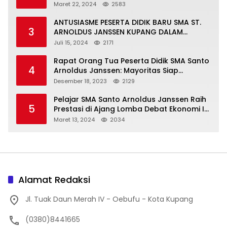
Maret 22, 2024
2583
ANTUSIASME PESERTA DIDIK BARU SMA ST.
3
ARNOLDUS JANSSEN KUPANG DALAM
MENGIKUTI MPLS HARI PERTAMA
Juli 15, 2024
2171
Rapat Orang Tua Peserta Didik SMA Santo
4
Arnoldus Janssen: Mayoritas Siap
Mendukung Komite Sekolah
Desember 18, 2023
2129
Pelajar SMA Santo Arnoldus Janssen Raih
5
Prestasi di Ajang Lomba Debat Ekonomi IV,
Gelar Best Speaker Diraih Viantri Azi
Maret 13, 2024
2034
Alamat Redaksi
Jl. Tuak Daun Merah IV - Oebufu - Kota Kupang
(0380)8441665