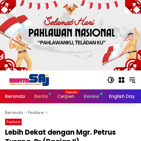
Langsung
ke
konten
Beranda
Berita
Cerpen
Review
English Day
Beranda
Feature
Feature
Lebih Dekat dengan Mgr. Petrus