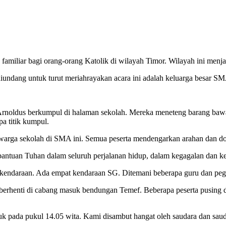
amiliar bagi orang-orang Katolik di wilayah Timor. Wilayah ini menja
iundang untuk turut meriahrayakan acara ini adalah keluarga besar SM
rnoldus berkumpul di halaman sekolah. Mereka meneteng barang bawa
a titik kumpul.
arga sekolah di SMA ini. Semua peserta mendengarkan arahan dan d
 bantuan Tuhan dalam seluruh perjalanan hidup, dalam kegagalan dan ke
 kendaraan. Ada empat kendaraan SG. Ditemani beberapa guru dan pe
berhenti di cabang masuk bendungan Temef. Beberapa peserta pusing da
 pada pukul 14.05 wita. Kami disambut hangat oleh saudara dan saud