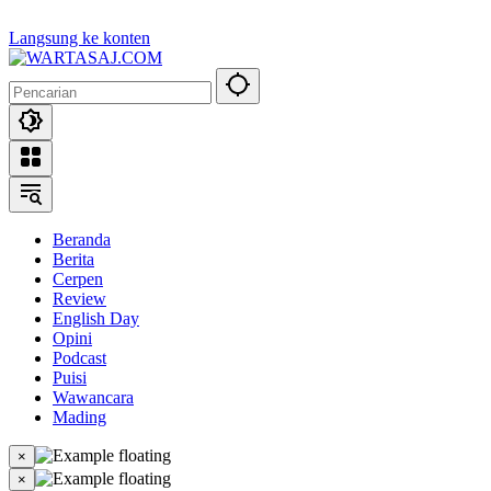
Langsung ke konten
Beranda
Berita
Cerpen
Review
English Day
Opini
Podcast
Puisi
Wawancara
Mading
×
×