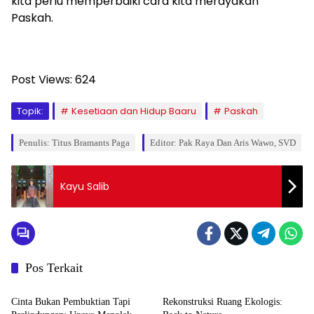
kita perlu memperbaiki cara kita merayakan
Paskah.
Post Views:
624
Topik:
Kesetiaan dan Hidup Baaru
Paskah
Penulis: Titus Bramants Paga
Editor: Pak Raya Dan Aris Wawo, SVD
Kayu Salib
Pos Terkait
Opini
Opini
Cinta Bukan Pembuktian Tapi
Rekonstruksi Ruang Ekologis: