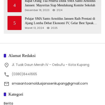
Rapat Orang Tua Peserta Didik SMA Santo Arnoldus
4
Janssen: Mayoritas Siap Mendukung Komite Sekolah
Desember 18, 2023
2124
Pelajar SMA Santo Arnoldus Janssen Raih Prestasi di
5
Ajang Lomba Debat Ekonomi IV, Gelar Best Speaker
Diraih Viantri Azi
Maret 13, 2024
2025
Alamat Redaksi
Jl. Tuak Daun Merah IV - Oebufu - Kota Kupang
(0380)8441665
smasantoarnoldusjanssenkupang@gmail.com
Kategori
Berita