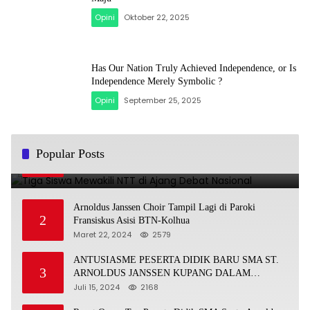
Opini
Oktober 22, 2025
Has Our Nation Truly Achieved Independence, or Is
Independence Merely Symbolic ?
Opini
September 25, 2025
Tiga Siswa Mewakili NTT di Ajang Debat Nasional
Popular Posts
1
November 25, 2025
4900
Arnoldus Janssen Choir Tampil Lagi di Paroki
2
Fransiskus Asisi BTN-Kolhua
Maret 22, 2024
2579
ANTUSIASME PESERTA DIDIK BARU SMA ST.
3
ARNOLDUS JANSSEN KUPANG DALAM
MENGIKUTI MPLS HARI PERTAMA
Juli 15, 2024
2168