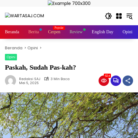
Langsung
ke
konten
Beranda
Berita
Cerpen
Review
English Day
Opini
Beranda
Opini
Opini
Paskah, Sudah Pas-kah?
624
Redaksi SAJ
3 Min Baca
Mei 5, 2025